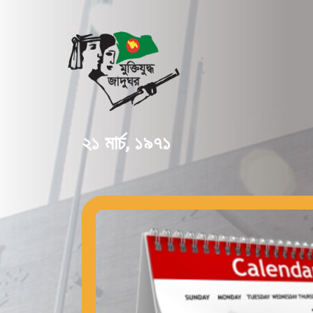
২১ মার্চ, ১৯৭১