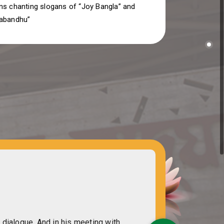
ns chanting slogans of “Joy Bangla” and
abandhu”
 dialogue. And in his meeting with