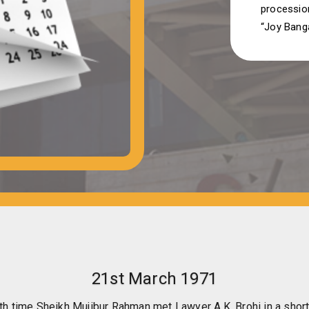
processio
“Joy Bang
21st March 1971
th time Sheikh Mujibur Rahman met Lawyer A.K. Brohi in a short