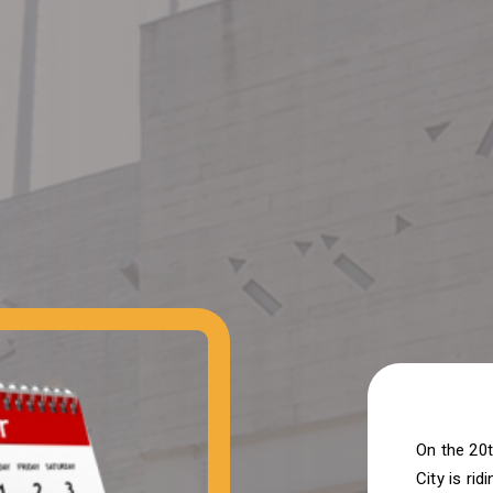
On the 20
City is ri