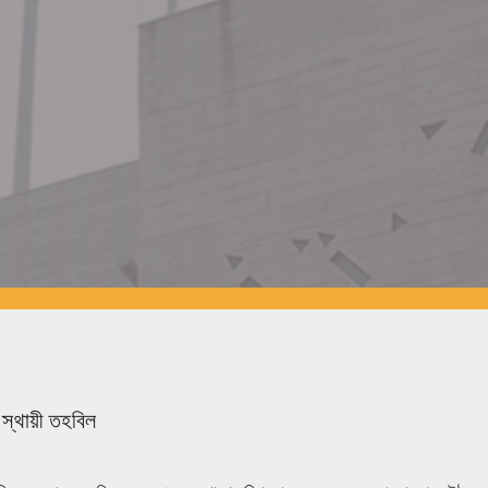
 স্থায়ী তহবিল