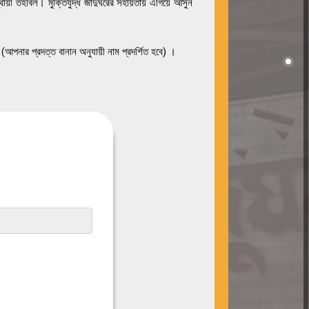
্থায়ী তহবিল। মুক্তিযুদ্ধ জাদুঘরের সহায়তায় এগিয়ে আসুন
ন (আপনার প্রদত্ত বানান অনুযায়ী নাম প্রদর্শিত হবে) ।